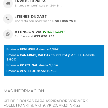
ENVÍOS EXPRESS
Entrega en península en 24/48 h.
¿TIENES DUDAS?
Contacta con nosotros en el
981 866 708
.
ATENCIÓN VÍA
WHATSAPP
Escríbenos al
633 690 763
.
Envíos a
PENÍNSULA
desde 4,98€
Envíos a
CANARIAS, BALEARES, CEUTA y MELILLA
desde
8,80€
Envíos a
PORTUGAL
desde 7,90€
Envíos a
RESTO UE
desde 15,35€
MÁS INFORMACIÓN
KIT DE 6 BOLSAS PARA ASPIRADOR VORWERK
FOLLETTO VK118, VK119, VK120, VK121, VK122