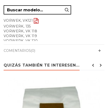
VORWEK, VK121
VORWERK, 135
VORWERK, VK 118
VORWERK, VK 119
VORWERK, VK 120
VORWERK, VK 121
VORWERK, VK 122
COMENTARIOS(0)
THERMOMIX, VORWERK-VK120-1
VORWERK, VK121
QUIZÁS TAMBIÉN TE INTERESEN...