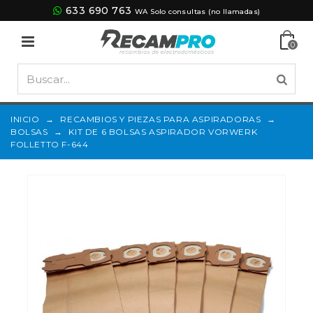
633 690 763
WA Solo consultas (no llamadas)
0
INICIO
→
RECAMBIOS Y PIEZAS PARA ASPIRADORAS
→
BOLSAS
→
KIT DE 6 BOLSAS ASPIRADOR VORWERK
FOLLETTO F-644