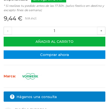
* Si realizas tu pedido antes de las 17:30h. (salvo festivo en destino y
excepto fines de semana)
9,44 €
IVA incl.
-
+
AÑADIR AL CARRITO
Comprar ahora
Marca:
Háganos una consulta