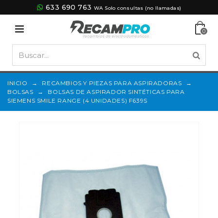
633 690 763
WA Solo consultas (no llamadas)
0
INICIO
→
RECAMBIOS Y PIEZAS PARA ASPIRADORAS
→
BOLSAS
→
BOLSAS DE ASPIRADOR SINTÉTICAS PARA
SIEMENS SMILE RANGE (4 UNIDADES) F639S