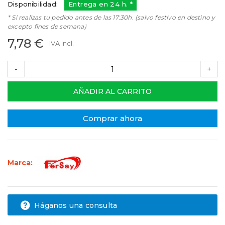
Disponibilidad:
Entrega en 24 h. *
* Si realizas tu pedido antes de las 17:30h. (salvo festivo en destino y
excepto fines de semana)
7,78 €
IVA incl.
-
+
AÑADIR AL CARRITO
Comprar ahora
Marca:
Háganos una consulta