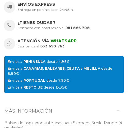
ENVÍOS EXPRESS
Entrega en península en 24/48 h.
¿TIENES DUDAS?
Contacta con nosotros en el
981 866 708
.
ATENCIÓN VÍA
WHATSAPP
Escríbenos al
633 690 763
.
Envíos a
PENÍNSULA
desde 4,98€
Envíos a
CANARIAS, BALEARES, CEUTA y MELILLA
desde
8,80€
Envíos a
PORTUGAL
desde 7,90€
Envíos a
RESTO UE
desde 15,35€
MÁS INFORMACIÓN
Bolsas de aspirador sintéticas para Siemens Smile Range (4