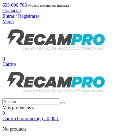
633 690 763
WA Solo consultas (no llamadas)
Contactar
Entrar / Registrarse
Menú
0
Carrito
Más productos »
0
Carrito
0
producto(s)
-
0,00 €
No products