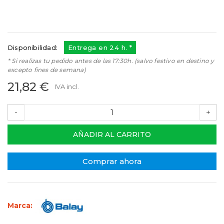
366232
Referencias:
00366232
57BY0009
Disponibilidad:
Entrega en 24 h. *
* Si realizas tu pedido antes de las 17:30h. (salvo festivo en destino y
excepto fines de semana)
21,82 €
IVA incl.
-
+
AÑADIR AL CARRITO
Comprar ahora
Marca: