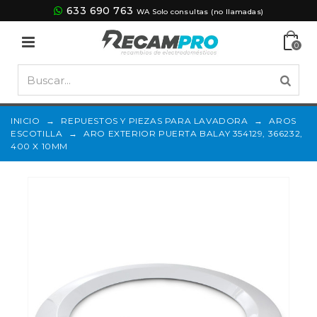
633 690 763
WA Solo consultas (no llamadas)
0
INICIO
→
REPUESTOS Y PIEZAS PARA LAVADORA
→
AROS
ESCOTILLA
→
ARO EXTERIOR PUERTA BALAY 354129, 366232,
400 X 10MM