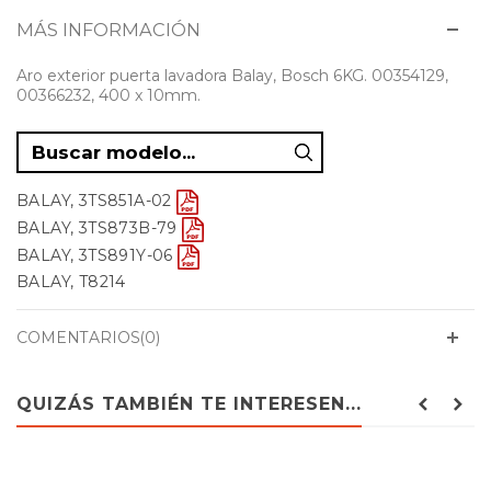
MÁS INFORMACIÓN
Aro exterior puerta lavadora Balay, Bosch 6KG. 00354129,
00366232, 400 x 10mm.
BALAY, 3TS851A-02
BALAY, 3TS873B-79
BALAY, 3TS891Y-06
BALAY, T8214
BALAY, WAE20170EP-10
BOSCH, WAE20011EE-02
COMENTARIOS(0)
BOSCH, WAE20060EE-04
BOSCH, WAE20060EE-08
QUIZÁS TAMBIÉN TE INTERESEN...
BOSCH, WAE20060EP
BOSCH, WAE20160EE-01
BOSCH, WAE20160EP-01
BOSCH, WAE20160EP-15