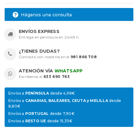
Háganos una consulta
ENVÍOS EXPRESS
Entrega en península en 24/48 h.
¿TIENES DUDAS?
Contacta con nosotros en el
981 866 708
.
ATENCIÓN VÍA
WHATSAPP
Escríbenos al
633 690 763
.
Envíos a
PENÍNSULA
desde 4,98€
Envíos a
CANARIAS, BALEARES, CEUTA y MELILLA
desde
8,80€
Envíos a
PORTUGAL
desde 7,90€
Envíos a
RESTO UE
desde 15,35€