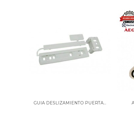
ARISTON, F054444 869990544440 AML105K S 6
ARISTON, F054481 869990544810 ARMF125 (AU
ARISTON, F076526 869990765260 WMD 923BX 
ARISTON, F076527 869990765270 WMG 1022B 
ARISTON, F076744 869990767440 WMD 1043B
ARISTON, F076758 869990767580 WMSF 602 
ARISTON, F076935 869990769350 WMG 1063BX
ARISTON, F077007 869990770070 WMG 1043
ARISTON, F077410 869990774100 WMG 922X 
ARISTON, F077639 869990776390 MVC 7105 S 
ARISTON, F077640 869990776400 WMF 7080B
ARISTON, F077641 WMF 720B CIS
ARISTON, F077644 869990776440 WMG 720B 
ARISTON, F077646 869990776460 WML 700 CI
ARISTON, F077647 WML 705 CIS
ARISTON, F077648 WML 708 CIS
ARISTON, F077649 WML 7080 CIS
GUIA DESLIZAMIENTO PUERTA...
ARISTON, F077667 869990776670 WMG 10437
ARISTON, F078518 WMSG 722BX IT
ARISTON, F078552 WMSG 622B EU
ARISTON, F078553 869990785530 WMSD 723B
ARISTON, F078554 869990785540 WMSD 723S
ARISTON, F078591 869990785910 WDD 10760