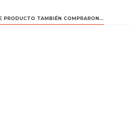
 CIS
 CIS
TE PRODUCTO TAMBIÉN COMPRARON...
 CIS
S EX
BS EX 60HZ
X EU
B CIS
B CIS
B CIS