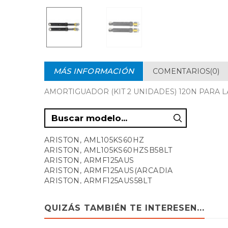
MÁS INFORMACIÓN
COMENTARIOS(0)
AMORTIGUADOR (KIT 2 UNIDADES) 120N PARA L
ARISTON, AML105KS60HZ
ARISTON, AML105KS60HZSB58LT
ARISTON, ARMF125AUS
ARISTON, ARMF125AUS(ARCADIA
ARISTON, ARMF125AUS58LT
ARISTON, ARWD582WAU
ARISTON, AWD716W TW
QUIZÁS TAMBIÉN TE INTERESEN...
ARISTON, BHWD125GCC
ARISTON, BIWDHL75128MEA