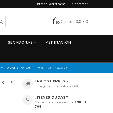
Entrar / Registrarse
Contactar
Carrito
-
0,00 €
0
SECADORAS
ASPIRACIÓN
ARA LAVADORA WHIRLPOOL C00303589
ENVÍOS EXPRESS
Entrega en península en 24/48 h.
¿TIENES DUDAS?
Contacta con nosotros en el
981 866
708
.