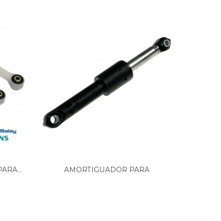
ARA...
AMORTIGUADOR PARA
KIT SOP
LAVADORA...