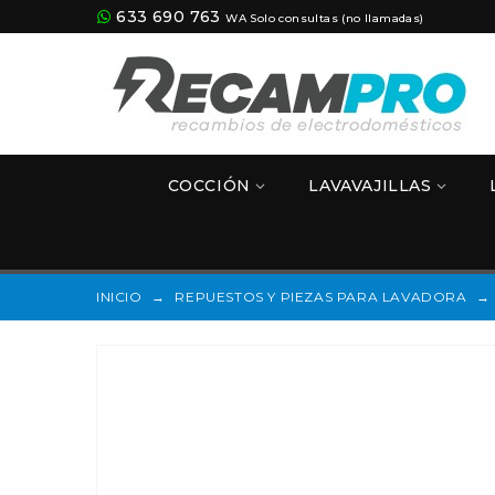
633 690 763
WA Solo consultas (no llamadas)
COCCIÓN
LAVAVAJILLAS
INICIO
→
REPUESTOS Y PIEZAS PARA LAVADORA
→