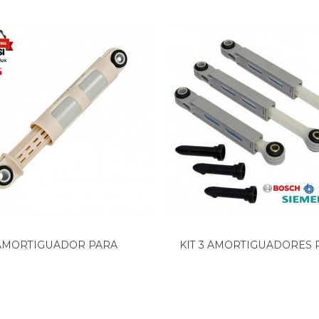
0 HZ
S)1
EU
EU
X EU
EU
 FR
B FR
EU
CIS
 CIS
CIS
S
AMORTIGUADOR PARA
KIT 3 AMORTIGUADORES P
BS EX
LAVADORA...
 EU
 EU
BX EU