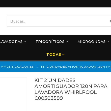
LAVADORAS
FRIGORÍFICOS
MICROONDAS
TODAS
AMORTIGUADORES
→
KIT 2 UNIDADES AMORTIGUADOR 120N P
KIT 2 UNIDADES
AMORTIGUADOR 120N PARA
LAVADORA WHIRLPOOL
C00303589
C00303589
Referencias: