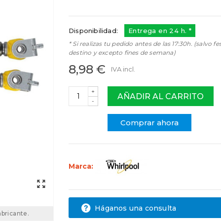
482000089614
C00303589
Disponibilidad:
Entrega en 24 h. *
* Si realizas tu pedido antes de las 17:30h. (salvo fe
destino y excepto fines de semana)
8,98 €
IVA incl.
+
AÑADIR AL CARRITO
-
Comprar ahora
Marca:
Háganos una consulta
abricante.