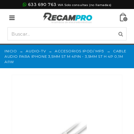
633 690 763
WA Solo consultas (no llamadas)
0
INICIO
→
AUDIO-TV
→
ACCESORIOS IPOD/ MP3
→
CABLE
AUDIO PARA IPHONE 3,5MM ST M 4PIN - 3,5MM ST H 4P 0,1M
AI1W