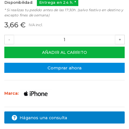
Disponibilidad:
Entrega en 24 h. *
* Si realizas tu pedido antes de las 17:30h. (salvo festivo en destino y
excepto fines de semana)
3,66 €
IVA incl.
-
+
AÑADIR AL CARRITO
Comprar ahora
Marca:
Háganos una consulta