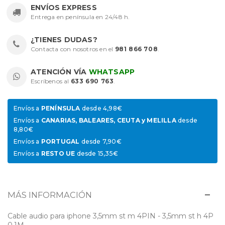
ENVÍOS EXPRESS
Entrega en península en 24/48 h.
¿TIENES DUDAS?
Contacta con nosotros en el
981 866 708
.
ATENCIÓN VÍA
WHATSAPP
Escríbenos al
633 690 763
.
Envíos a
PENÍNSULA
desde 4,98€
Envíos a
CANARIAS, BALEARES, CEUTA y MELILLA
desde
8,80€
Envíos a
PORTUGAL
desde 7,90€
Envíos a
RESTO UE
desde 15,35€
MÁS INFORMACIÓN
Cable audio para iphone 3,5mm st m 4PIN - 3,5mm st h 4P