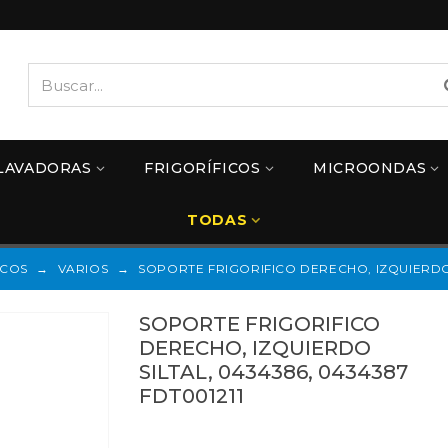
LAVADORAS
FRIGORÍFICOS
MICROONDAS
TODAS
ICOS
→
VARIOS
→
SOPORTE FRIGORIFICO DERECHO, IZQUIERDO S
SOPORTE FRIGORIFICO
DERECHO, IZQUIERDO
SILTAL, 0434386, 0434387
FDT001211
FDT001211
Referencias: