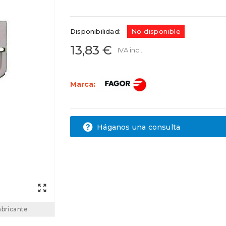
FDT001212
35SI0005
Disponibilidad:
No disponible
13,83 €
IVA incl.
Marca:
Háganos una consulta
abricante.