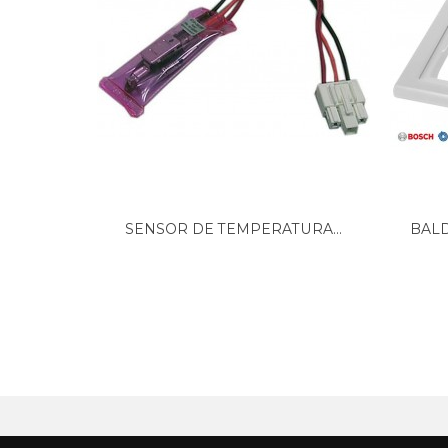
ASPES, CAV3000 928020268
ASPES, CAV3005 928020446
ASPES, CAV300 928020231
ASPES, CAV305 928020570
ASPES, FAC2300 924020114
EDESA, 1CV135 928270791
EDESA, 1CV155 928270808
EDESA, 1CV180 928270817
EDESA, 1CV85 928270782
EDESA, 2CV135 928270844
EDESA, 2CV155 928270853
SENSOR DE TEMPERATURA...
BALD
EDESA, 2CV180 928270862
EDESA, 2CV85 928270835
EDESA, CV1350 928270096
EDESA, CV135 928270684
EDESA, CV135E 928270345
EDESA, CV155 928270693
EDESA, CV170 928270700
EDESA, CV2000 928270489
EDESA, CV200 928270292
EDESA, CV200E 928270354
EDESA, CV2500 928270498