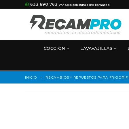
633 690 763
WA Solo consultas (no llamadas)
COCCIÓN
LAVAVAJILLAS
INICIO
→
RECAMBIOS Y REPUESTOS PARA FRIGORÍF