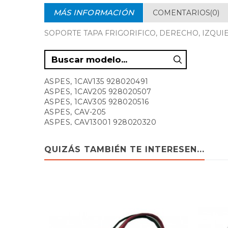
MÁS INFORMACIÓN
COMENTARIOS(0)
SOPORTE TAPA FRIGORIFICO, DERECHO, IZQUIER
ASPES, 1CAV135 928020491
ASPES, 1CAV205 928020507
ASPES, 1CAV305 928020516
ASPES, CAV-205
ASPES, CAV13001 928020320
ASPES, CAV1300 928020240
ASPES, CAV1301 928020179
QUIZÁS TAMBIÉN TE INTERESEN...
ASPES, CAV1305 928020428
ASPES, CAV135 928020552
ASPES, CAV20001 928020339
ASPES, CAV2000 928020259
ASPES, CAV2005 928020437
ASPES, CAV200 928020188
ASPES, CAV205 928020561
ASPES, CAV30001 928020348