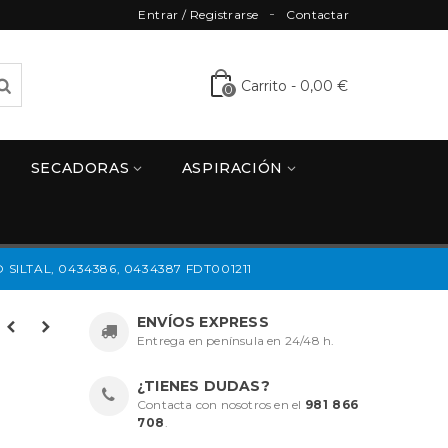
Entrar / Registrarse
Contactar
Carrito
-
0,00 €
0
SECADORAS
ASPIRACIÓN
ILTAL, 0434386, 0434387 FDT001211
ENVÍOS EXPRESS
Entrega en península en 24/48 h.
¿TIENES DUDAS?
Contacta con nosotros en el
981 866
708
.