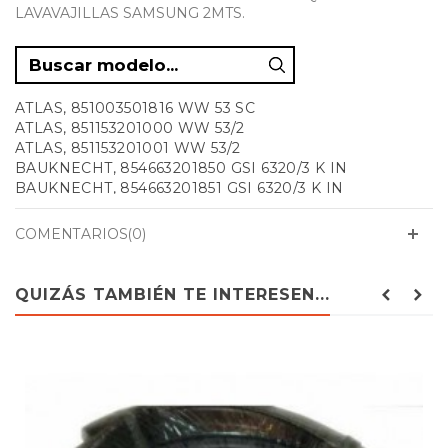
LAVAVAJILLAS SAMSUNG 2MTS.
ATLAS, 851003501816 WW 53 SC
ATLAS, 851153201000 WW 53/2
ATLAS, 851153201001 WW 53/2
BAUKNECHT, 854663201850 GSI 6320/3 K IN
BAUKNECHT, 854663201851 GSI 6320/3 K IN
BAUKNECHT, 854663201852 GSI 6320/3 K IN
BAUKNECHT, 854663201859 GSI 6320/3 K IN N.P.
COMENTARIOS(0)
BAUKNECHT, 854822015710 GCX 5521
BAUKNECHT, 854822015711 GCX 5521
BAUKNECHT, 854822101000 GCX 5581
QUIZÁS TAMBIÉN TE INTERESEN...
BAUKNECHT, 854822101001 GCX 5581
BAUKNECHT, 854822101002 GCX 5581
BAUKNECHT, 854822116000 GCX 5582
BAUKNECHT, 854822116001 GCX 5582
BAUKNECHT, 854822201010 GCIK 6421/1 WS
BAUKNECHT, 854822201011 GCIK 6421/1 WS
BAUKNECHT, 854822201050 GCIK 6421/1 IN