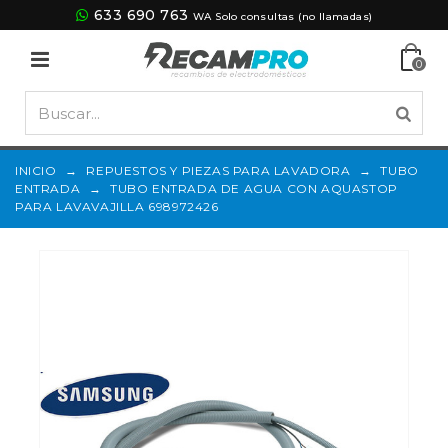
633 690 763
WA Solo consultas (no llamadas)
0
INICIO
→
REPUESTOS Y PIEZAS PARA LAVADORA
→
TUBO
ENTRADA
→
TUBO ENTRADA DE AGUA CON AQUASTOP
PARA LAVAVAJILLA 698972426