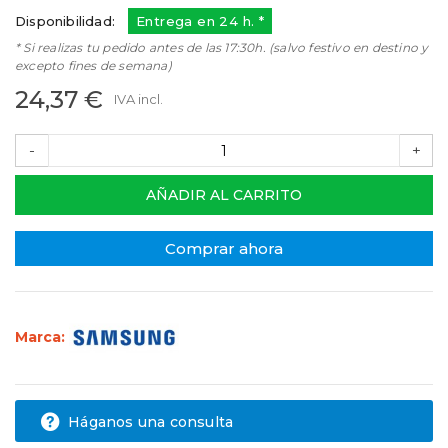
Disponibilidad:
Entrega en 24 h. *
* Si realizas tu pedido antes de las 17:30h. (salvo festivo en destino y
excepto fines de semana)
24,37 €
IVA incl.
-
+
AÑADIR AL CARRITO
Comprar ahora
Marca:
Háganos una consulta