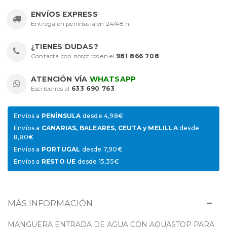
ENVÍOS EXPRESS
Entrega en península en 24/48 h.
¿TIENES DUDAS?
Contacta con nosotros en el
981 866 708
.
ATENCIÓN VÍA
WHATSAPP
Escríbenos al
633 690 763
.
Envíos a
PENÍNSULA
desde 4,98€
Envíos a
CANARIAS, BALEARES, CEUTA y MELILLA
desde
8,80€
Envíos a
PORTUGAL
desde 7,90€
Envíos a
RESTO UE
desde 15,35€
MÁS INFORMACIÓN
MANGUERA ENTRADA DE AGUA CON AQUASTOP PARA