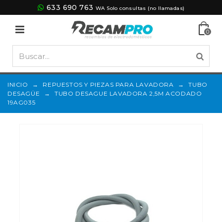
633 690 763
WA Solo consultas (no llamadas)
0
INICIO
→
REPUESTOS Y PIEZAS PARA LAVADORA
→
TUBO
DESAGÜE
→
TUBO DESAGUE LAVADORA 2,5M ACODADO
19AG035