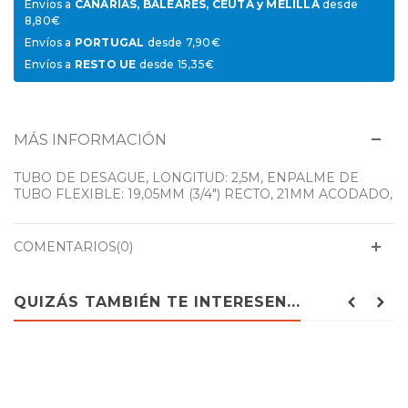
Envíos a
CANARIAS, BALEARES, CEUTA y MELILLA
desde
8,80€
Envíos a
PORTUGAL
desde 7,90€
Envíos a
RESTO UE
desde 15,35€
MÁS INFORMACIÓN
TUBO DE DESAGUE, LONGITUD: 2,5M, ENPALME DE
TUBO FLEXIBLE: 19,05MM (3/4") RECTO, 21MM ACODADO,
COMENTARIOS(0)
QUIZÁS TAMBIÉN TE INTERESEN...