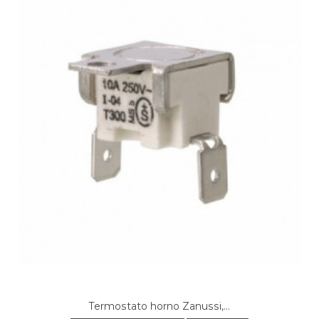
EDESA, R OMANH120X
FAGOR, 5H-185B
FAGOR, 5H-185N
FAGOR, 5H-185X
FAGOR, 5H-196X
FAGOR, 5H185N 901015039
FAGOR, 6H-114AX
FAGOR, 6H-114B
FAGOR, 6H-185A X
FAGOR, 6H-185AX
FAGOR, 6H-185X
FAGOR, 6H-196X
FAGOR, 6H-285 AX
FAGOR, 9010150395H185N
FAGOR, H-7096
FAGOR, H-7096 XD
FAGOR, H7096XD
FAGOR, HA 1110B
FAGOR, HA1110
FAGOR, SH-114B
Termostato horno Zanussi,...