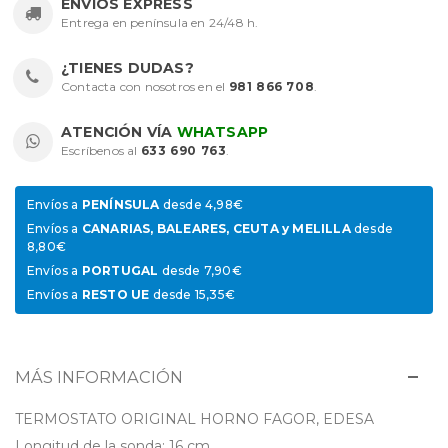
ENVÍOS EXPRESS
Entrega en península en 24/48 h.
¿TIENES DUDAS?
Contacta con nosotros en el
981 866 708
.
ATENCIÓN VÍA
WHATSAPP
Escríbenos al
633 690 763
.
Envíos a
PENÍNSULA
desde 4,98€
Envíos a
CANARIAS, BALEARES, CEUTA y MELILLA
desde
8,80€
Envíos a
PORTUGAL
desde 7,90€
Envíos a
RESTO UE
desde 15,35€
MÁS INFORMACIÓN
TERMOSTATO ORIGINAL HORNO FAGOR, EDESA
Longitud de la sonda: 16 cm.