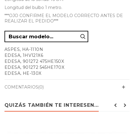
Longitud del bulbo 1 metro.
***OJO CONFIRME EL MODELO CORRECTO ANTES DE
REALIZAR EL PEDIDO***
ASPES, HA-1110N
EDESA, 1HV121X6
EDESA, 901272 475HE150X
EDESA, 901272 545HE170X
EDESA, HE-130X
EDESA, HE-170X
EDESA, HE150B
COMENTARIOS(0)
EDESA, HE150X
EDESA, HE150X 901272475
QUIZÁS TAMBIÉN TE INTERESEN...
EDESA, HE170B
EDESA, HE170X 901272545
EDESA, HO LLY-H150X
EDESA, M ETALH160X
EDESA, RO MAN H150X