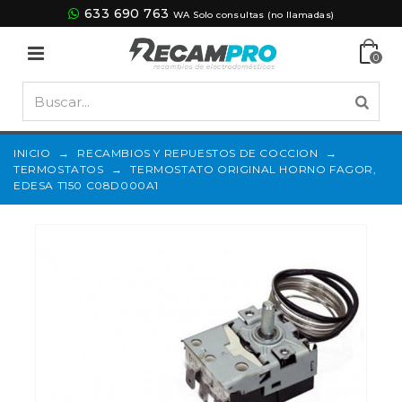
633 690 763
WA Solo consultas (no llamadas)
0
INICIO
→
RECAMBIOS Y REPUESTOS DE COCCION
→
TERMOSTATOS
→
TERMOSTATO ORIGINAL HORNO FAGOR,
EDESA T150 C08D000A1