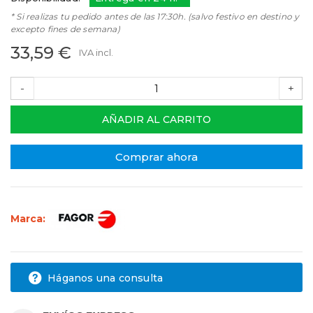
* Si realizas tu pedido antes de las 17:30h. (salvo festivo en destino y
excepto fines de semana)
33,59 €
IVA incl.
-
+
AÑADIR AL CARRITO
Comprar ahora
Marca:
Háganos una consulta