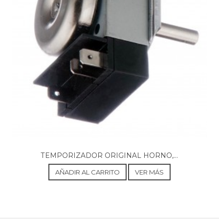
ARISTON, G340E5X
ARISTON, G340E5XR
ARISTON, G340G5SW
ARISTON, G340G5W
ARISTON, G400ALCKD
ARISTON, G400BCKD
ARISTON, G40G4FB
ARISTON, G40G61EGSKD
ARISTON, G40G6BE
ARISTON, G500WCKD
ARISTON, G500XCKD
ARISTON, G504E3
ARISTON, G504E3EW
ARISTON, G504E3WR
ARISTON, G521CG4GREX
ARISTON, G522E3ALCKD
TEMPORIZADOR ORIGINAL HORNO,...
ARISTON, G522E3CSKD
ARISTON, G522E3SKD
AÑADIR AL CARRITO
VER MÁS
ARISTON, G522E3SWEX
ARISTON, G522E3WSKD
ARISTON, G531E3
ARISTON, G531E3CKD
ARISTON, G531E3E