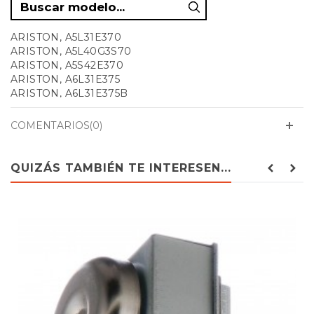
ARISTON, A5L31E370
ARISTON, A5L40G3S70
ARISTON, A5S42E370
ARISTON, A6L31E375
ARISTON, A6L31E375B
ARISTON, A6L40G3S75
ARISTON, A6S42E375
COMENTARIOS(0)
ARISTON, BL04EF02
ARISTON, BL04EF022
ARISTON, BL04VE5UK
QUIZÁS TAMBIÉN TE INTERESEN...
ARISTON, BL22EF044
ARISTON, BL40G5UK
ARISTON, BL40GF04
ARISTON, BL40GF044
ARISTON, BL40VE5UK
ARISTON, C145EXP
ARISTON, C145EXR1OLD
ARISTON, G04E3BE
ARISTON, G0MEW
ARISTON, G0MW