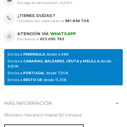
Entrega en península en 24/48 h.
¿TIENES DUDAS?
Contacta con nosotros en el
981 866 708
.
ATENCIÓN VÍA
WHATSAPP
Escríbenos al
633 690 763
.
Envíos a
PENÍNSULA
desde 4,98€
Envíos a
CANARIAS, BALEARES, CEUTA y MELILLA
desde
8,80€
Envíos a
PORTUGAL
desde 7,90€
Envíos a
RESTO UE
desde 15,35€
MÁS INFORMACIÓN
Minutero mecánico Indesit 60 minutos