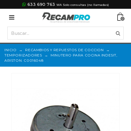
633 690 763
WA Solo consultas (no llamadas)
0
INICIO
→
RECAMBIOS Y REPUESTOS DE COCCION
→
TEMPORIZADORES
→
MINUTERO PARA COCINA INDESIT,
ARISTON. C0016048