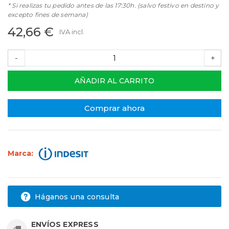
* Si realizas tu pedido antes de las 17:30h. (salvo festivo en destino y
excepto fines de semana)
42,66 €
IVA incl.
-
+
AÑADIR AL CARRITO
Comprar ahora
Marca:
Háganos una consulta
ENVÍOS EXPRESS