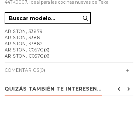
44TK0007. Ideal para las cocinas nuevas de Teka.
ARISTON, 33879
ARISTON, 33881
ARISTON, 33882
ARISTON, C057G(X)
ARISTON, C057G(X)
ARISTON, C058MT(X).1
ARISTON, C058MT(X).1
COMENTARIOS(0)
ARISTON, C058MT(XA)
ARISTON, C058MT(XA)
ARISTON, C14SG1(W)I
QUIZÁS TAMBIÉN TE INTERESEN...
ARISTON, C14SG1(X)I
ARISTON, C247EWI
ARISTON, C247GWI
ARISTON, C247GXI
ARISTON, C24GWI
ARISTON, C310EWSKD
ARISTON, C312SP4(X)U
ARISTON, C312SP6(X)U