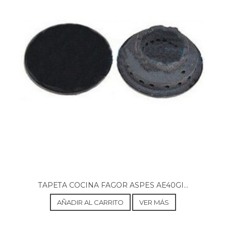
ARISTON, C3150EC/SKD
ARISTON, C3150EW/SKD
ARISTON, C315EC/SKD
ARISTON, C315ECSKD
ARISTON, C315EW/EX
ARISTON, C315EWSKD
ARISTON, C319MWF
ARISTON, C320ECSKD
ARISTON, C320EWSKD
ARISTON, C320GC/SKD
ARISTON, C325EW/EX
ARISTON, C340GW/SKD
ARISTON, C340GWEX
ARISTON, C340GWEX
ARISTON, C344GWP
ARISTON, C345E.2(X)U
ARISTON, C345E.2(X)U
ARISTON, C345E(X)U
TAPETA COCINA FAGOR ASPES AE40GI...
ARISTON, C345GWF
ARISTON, C345GWP
AÑADIR AL CARRITO
VER MÁS
ARISTON, C345GXEX
ARISTON, C345GXP