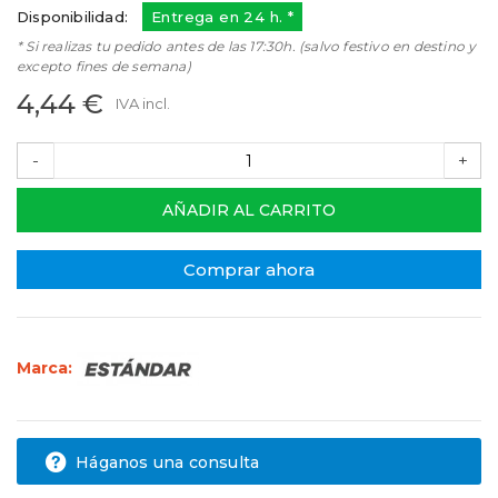
Disponibilidad:
Entrega en 24 h. *
* Si realizas tu pedido antes de las 17:30h. (salvo festivo en destino y
excepto fines de semana)
4,44 €
IVA incl.
-
+
AÑADIR AL CARRITO
Comprar ahora
Marca:
Háganos una consulta