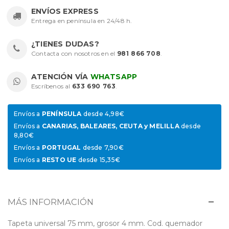
ENVÍOS EXPRESS
Entrega en península en 24/48 h.
¿TIENES DUDAS?
Contacta con nosotros en el
981 866 708
.
ATENCIÓN VÍA
WHATSAPP
Escríbenos al
633 690 763
.
Envíos a
PENÍNSULA
desde 4,98€
Envíos a
CANARIAS, BALEARES, CEUTA y MELILLA
desde
8,80€
Envíos a
PORTUGAL
desde 7,90€
Envíos a
RESTO UE
desde 15,35€
MÁS INFORMACIÓN
Tapeta universal 75 mm, grosor 4 mm. Cod. quemador