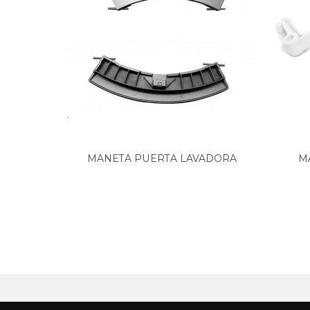
ELECTROLUX, EWF831
ELEKTRO-HELIOS, TF1002
ELEKTRO-HELIOS, TF1020E
ELEKTRO-HELIOS, TF8002
IGNIS, AWF860
LLOYDS, 175/479-09
LLOYDS, 350/109-09 50262
LLOYDS, 350/109.00
LLOYDS, 350/117-09 50263
LLOYDS, 350/117.09
LLOYDS, 350_117_09
MANETA PUERTA LAVADORA
M
LLOYDS, 557/331 09
BALAY...
LLOYDS, 557/350-09
LLOYDS, 55733109
LLOYDS, 55735009
LLOYDS, 888/218-09
LLOYDS, 888/21809
LLOYDS, 88821809
LLOYDS, 88842009
LLOYDS, 88842709
LLOYDS, 888_419_09
PRIVILEG, 697486