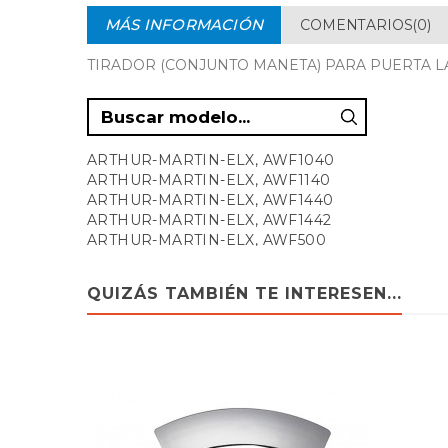
MÁS INFORMACIÓN
COMENTARIOS(0)
TIRADOR (CONJUNTO MANETA) PARA PUERTA L
ARTHUR-MARTIN-ELX, AWF1040
ARTHUR-MARTIN-ELX, AWF1140
ARTHUR-MARTIN-ELX, AWF1440
ARTHUR-MARTIN-ELX, AWF1442
ARTHUR-MARTIN-ELX, AWF500
ARTHUR-MARTIN-ELX, AWF510
ARTHUR-MARTIN-ELX, AWF610
QUIZÁS TAMBIÉN TE INTERESEN...
ARTHUR-MARTIN-ELX, AWF660
ARTHUR-MARTIN-ELX, AWF800
ARTHUR-MARTIN-ELX, AWF860
ARTHUR-MARTIN-ELX, AWF940
CORBERO, LC6521
ELECTROLUX, EWF1005
ELECTROLUX, EWF1060
ELECTROLUX, EWF805