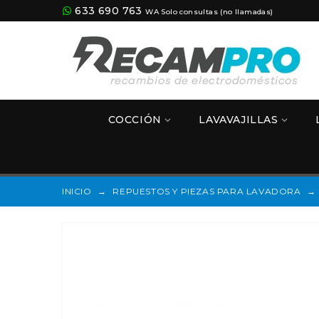
633 690 763
WA Solo consultas (no llamadas)
COCCIÓN
LAVAVAJILLAS
INICIO
→
REPUESTOS Y PIEZAS PARA LAVADORA
→