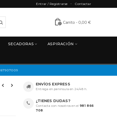
Entrar / Registrarse
Contactar
Carrito
-
0,00 €
0
SECADORAS
ASPIRACIÓN
267907009
ENVÍOS EXPRESS
Entrega en península en 24/48 h.
¿TIENES DUDAS?
Contacta con nosotros en el
981 866
708
.