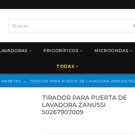
LAVADORAS
FRIGORÍFICOS
MICROONDAS
TODAS
MANETAS
→
TIRADOR PARA PUERTA DE LAVADORA ZANUSSI 50
TIRADOR PARA PUERTA DE
LAVADORA ZANUSSI
50267907009
Referencias:
50267907009
21ZN0045