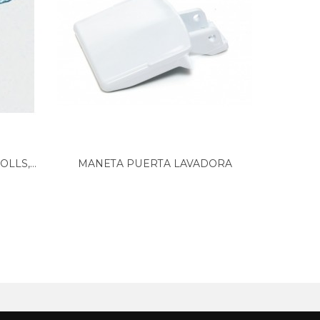
LLS,...
MANETA PUERTA LAVADORA
MA
CORBERÓ...