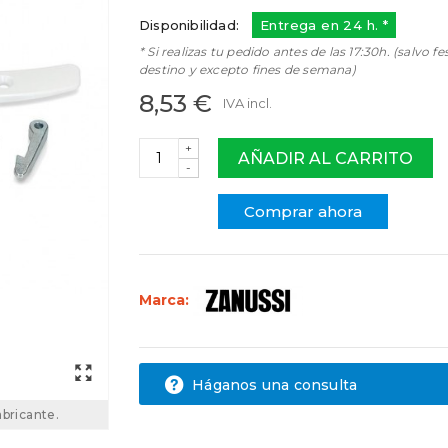
Disponibilidad:
Entrega en 24 h. *
* Si realizas tu pedido antes de las 17:30h. (salvo fe
destino y excepto fines de semana)
8,53 €
IVA incl.
+
AÑADIR AL CARRITO
-
Comprar ahora
Marca:
Háganos una consulta
abricante.