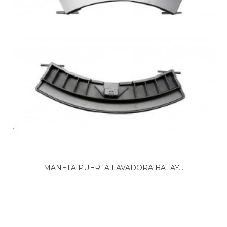
BROTHER, BR1088XL
BROTHER, BR684XL
BROTHER, BR688XL
BROTHER, BR806XL
BROTHER, BR809XL
CAMPOMATIC, 818WD
CAMPOMATIC, CHALLENGE502
CAMPOMATIC, PRONTO599
CAMPOMATIC, PRONTO699
CARAD, WM9901
CARAD, WM9902
CARAD, WM9904
COPAMA, EURO3000B
COPAMA, EURO3000C
CURLING, LF1203TX
CURLING, LF1203TX/1
MANETA PUERTA LAVADORA BALAY...
EBD, 1010A
EBD, 1016S
EBD, 1048W
EBD, 4410AS
EBD, A8564E
EBD, EWAT1052