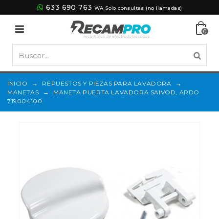
633 690 763
WA Solo consultas (no llamadas)
0
INICIO
→
REPUESTOS Y PIEZAS PARA LAVADORA
→
MANETAS
→
MANETA PUERTA LAVADORA SAIVOD, ARDO
719004100