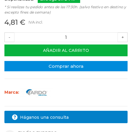
* Si realizas tu pedido antes de las 17:30h. (salvo festivo en destino y
excepto fines de semana)
4,81 €
IVA incl.
-
+
AÑADIR AL CARRITO
Comprar ahora
Marca:
Háganos una consulta