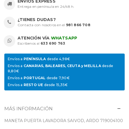
ENVÍOS EXPRESS
Entrega en península en 24/48 h.
¿TIENES DUDAS?
Contacta con nosotros en el
981 866 708
.
ATENCIÓN VÍA
WHATSAPP
Escríbenos al
633 690 763
.
Envíos a
PENÍNSULA
desde 4,98€
Envíos a
CANARIAS, BALEARES, CEUTA y MELILLA
desde
8,80€
Envíos a
PORTUGAL
desde 7,90€
Envíos a
RESTO UE
desde 15,35€
MÁS INFORMACIÓN
MANETA PUERTA LAVADORA SAIVOD, ARDO 719004100