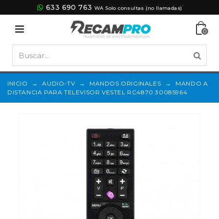
633 690 763
WA Solo consultas (no llamadas)
0
INICIO
→
AUDIO-TV
→
MANDOS ORIGINALES
→
MANDO A
DISTANCIA PARA TELEVISOR VESTEL RC4870 30085964