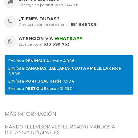
Entrega en península en 24/48 h.
¿TIENES DUDAS?
Contacta con nosotros en el
981 866 708
.
ATENCIÓN VÍA
WHATSAPP
Escríbenos al
633 690 763
.
Envíos a
PENÍNSULA
desde 4,98€
Envíos a
CANARIAS, BALEARES, CEUTA y MELILLA
desde
8,80€
Envíos a
PORTUGAL
desde 7,90€
Envíos a
RESTO UE
desde 15,35€
MÁS INFORMACIÓN
MANDO TELEVISOR VESTEL RC4870 MANDOS A
DISTANCIA ORIGINALES