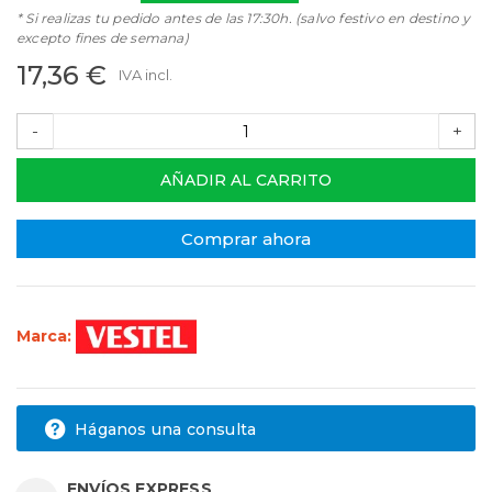
* Si realizas tu pedido antes de las 17:30h. (salvo festivo en destino y
excepto fines de semana)
17,36 €
IVA incl.
-
+
AÑADIR AL CARRITO
Comprar ahora
Marca:
Háganos una consulta
ENVÍOS EXPRESS