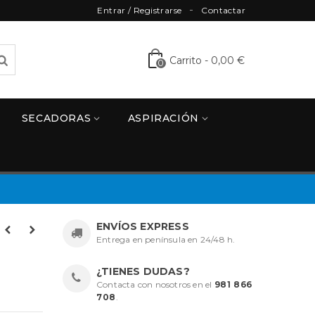
Entrar / Registrarse
Contactar
Carrito
-
0,00 €
0
SECADORAS
ASPIRACIÓN
ENVÍOS EXPRESS
Entrega en península en 24/48 h.
¿TIENES DUDAS?
Contacta con nosotros en el
981 866
708
.