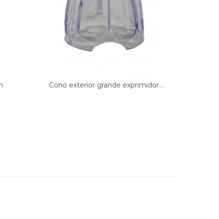
h
Cono exterior grande exprimidor...
Cono gra