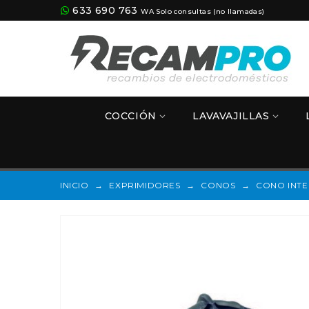
633 690 763
WA Solo consultas (no llamadas)
COCCIÓN
LAVAVAJILLAS
INICIO
→
EXPRIMIDORES
→
CONOS
→
CONO INTE