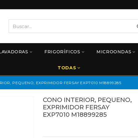
LAVADORAS
FRIGORÍFICOS
MICROONDAS
TODAS
RIOR, PEQUENO, EXPRIMIDOR FERSAY EXP7010 M18899285
CONO INTERIOR, PEQUENO,
EXPRIMIDOR FERSAY
EXP7010 M18899285
Referencias:
M18899285
49FY7012