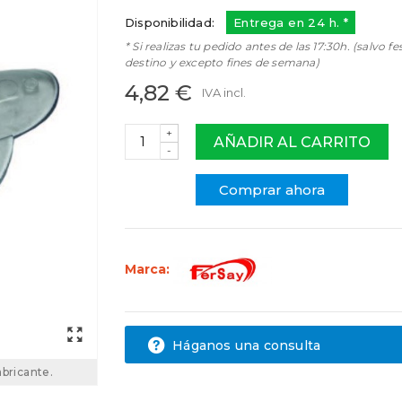
Disponibilidad:
Entrega en 24 h. *
* Si realizas tu pedido antes de las 17:30h. (salvo fe
destino y excepto fines de semana)
4,82 €
IVA incl.
+
AÑADIR AL CARRITO
-
Comprar ahora
Marca:
Háganos una consulta
abricante.