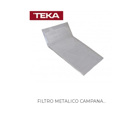
TEKA, LB1000E
TEKA, MEX760110V/60HZ-21
TEKA, TL-92-944
TEKA, TUB-60 WHITE VR01
TEKA, TUB-60B
TEKA, TUB60
TEKA, TUB60GRISPLATA
TEKA, TUB60INOX
TEKA, TUB60NEGRA
TEKA, TUB62
TEKA, TUB62INOX
TEKA, TUB62NEGRA
THOR, TC60
THOR, TC62
FILTRO METALICO CAMPANA...