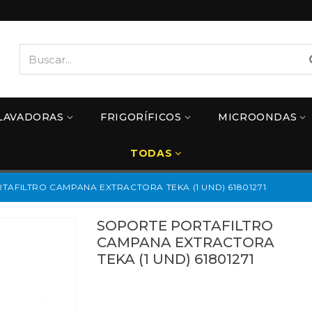
LAVADORAS
FRIGORÍFICOS
MICROONDAS
TODAS
AFILTRO CAMPANA EXTRACTORA TEKA (1 UND) 61801271
SOPORTE PORTAFILTRO
CAMPANA EXTRACTORA
TEKA (1 UND) 61801271
61801271
Referencias:
61801975
41TK0027