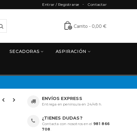
Entrar / Registrarse
Contactar
Carrito
-
0,00 €
0
SECADORAS
ASPIRACIÓN
ENVÍOS EXPRESS
Entrega en península en 24/48 h.
¿TIENES DUDAS?
Contacta con nosotros en el
981 866
708
.