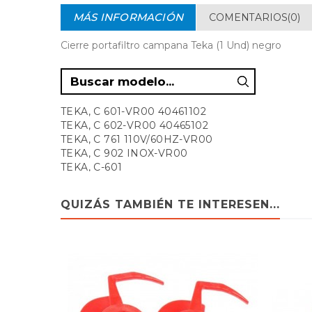
MÁS INFORMACIÓN
COMENTARIOS(0)
Cierre portafiltro campana Teka (1 Und) negro
TEKA, C 601-VR00 40461102
TEKA, C 602-VR00 40465102
TEKA, C 761 110V/60HZ-VR00
TEKA, C 902 INOX-VR00
TEKA, C-601
TEKA, C-602
TEKA, C-602 BLANCA
QUIZÁS TAMBIÉN TE INTERESEN...
TEKA, C-761-127V/60HZ-214 VR00
TEKA, C-761110V/60HZ-0614
TEKA, C-761127V/60HZ-214
TEKA, C-901
TEKA, C-901 INOX-317
TEKA, C-901-110V60HZ-0620
TEKA, C-901INOX-317
TEKA, C-902 INOX-110V60HZ-0