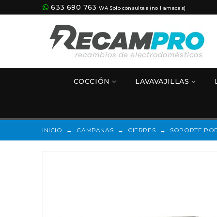
633 690 763
WA Solo consultas (no llamadas)
COCCIÓN
LAVAVAJILLAS
INICIO
→
CAMPANAS
→
CIERRES
→
SOPORTE PORT