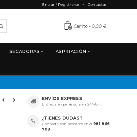
Entrar / Registrarse
Contactar
Carrito
-
0,00 €
0
SECADORAS
ASPIRACIÓN
ENVÍOS EXPRESS
Entrega en península en 24/48 h.
¿TIENES DUDAS?
Contacta con nosotros en el
981 866
708
.