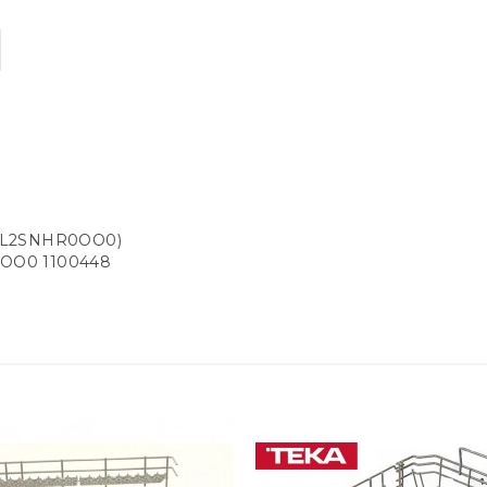
TL2SNHR0OO0)
OO0 1100448