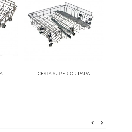
A
CESTA SUPERIOR PARA
CE
LAVAVAJILLAS...