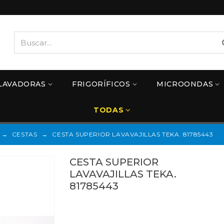
LAVADORAS
FRIGORÍFICOS
MICROONDAS
TODAS
→
CESTAS
→
CESTA SUPERIOR LAVAVAJILLAS TEKA. 81785443
CESTA SUPERIOR
LAVAVAJILLAS TEKA.
81785443
81785443
Referencias:
81785451