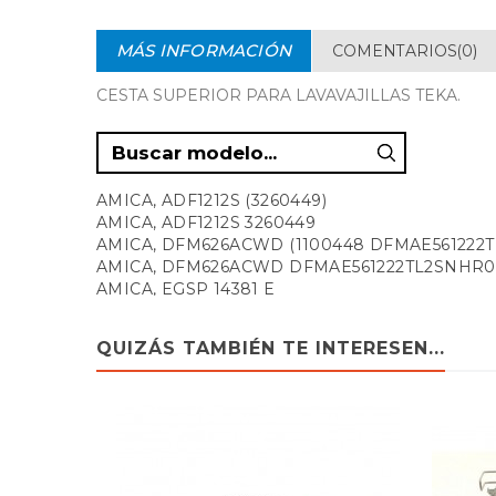
MÁS INFORMACIÓN
COMENTARIOS(0)
CESTA SUPERIOR PARA LAVAVAJILLAS TEKA.
AMICA, ADF1212S (3260449)
AMICA, ADF1212S 3260449
AMICA, DFM626ACWD (1100448 DFMAE561222
AMICA, DFM626ACWD DFMAE561222TL2SNHR0
AMICA, EGSP 14381 E
AMICA, EGSP 14569 V (1100215)
AMICA, EGSP 14569 V 1100215
QUIZÁS TAMBIÉN TE INTERESEN...
AMICA, EGSP 14596 E 1100217
AMICA, EGSP 24363 V 1030855
AMICA, EGSP 24569 V 1100223
AMICA, EGSP24381E 1100095
AMICA, ZIM676S
AMICA, ZWM 616 SS (1100169)
AMICA, ZWM616WS (1100168)