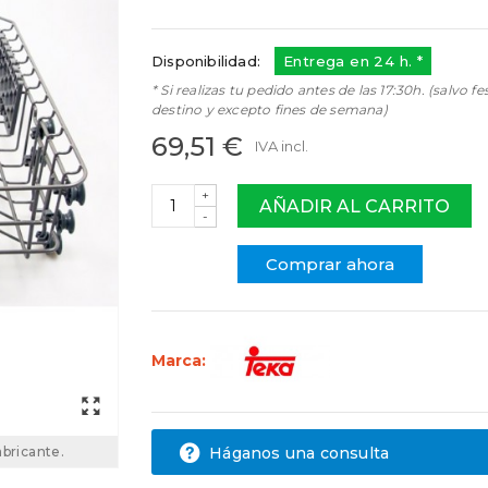
81785404
81785443
Disponibilidad:
Entrega en 24 h. *
* Si realizas tu pedido antes de las 17:30h. (salvo fe
destino y excepto fines de semana)
69,51 €
IVA incl.
+
AÑADIR AL CARRITO
-
Comprar ahora
Marca:
Háganos una consulta
abricante.