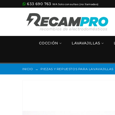
633 690 763
WA Solo consultas (no llamadas)
COCCIÓN
LAVAVAJILLAS
INICIO
→
PIEZAS Y REPUESTOS PARA LAVAVAJILLAS