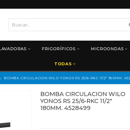
LAVADORAS
FRIGORÍFICOS
MICROONDAS
TODAS
→
BOMBA CIRCULACION WILO YONOS RS 25/6-RKC 11/2" 180MM. 45
BOMBA CIRCULACION WILO
YONOS RS 25/6-RKC 11/2"
180MM. 4528499
Referencias:
4528499
4528499