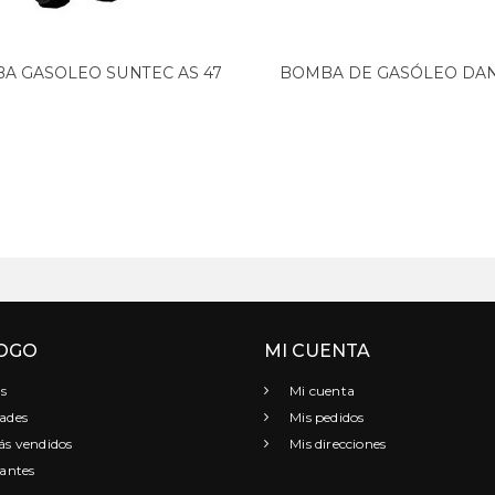
A GASOLEO SUNTEC AS 47
BOMBA DE GASÓLEO DA
A...
BFP21L3...
OGO
MI CUENTA
s
Mi cuenta
ades
Mis pedidos
s vendidos
Mis direcciones
antes