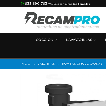
633 690 763
WA Solo consultas (no llamadas)
COCCIÓN
LAVAVAJILLAS
INICIO
→
CALDERAS
→
BOMBAS CIRCULADORAS