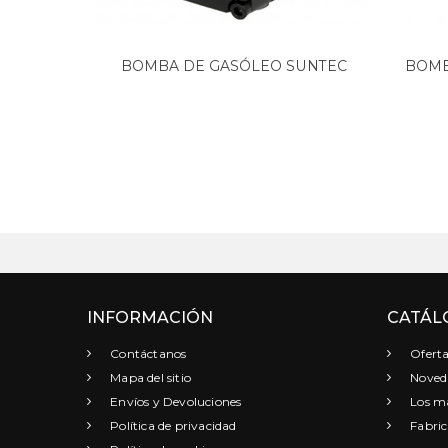
BOMBA DE GASÓLEO SUNTEC
BOMB
AS47C...
INFORMACIÓN
CATÁL
Contáctanos
Oferta
Mapa del sitio
Noved
Envíos y Devoluciones
Los má
Política de privacidad
Fabric