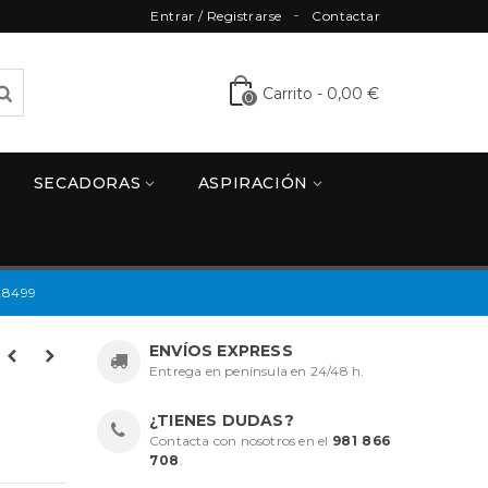
Entrar / Registrarse
Contactar
Carrito
-
0,00 €
0
SECADORAS
ASPIRACIÓN
28499
ENVÍOS EXPRESS
Entrega en península en 24/48 h.
¿TIENES DUDAS?
Contacta con nosotros en el
981 866
708
.