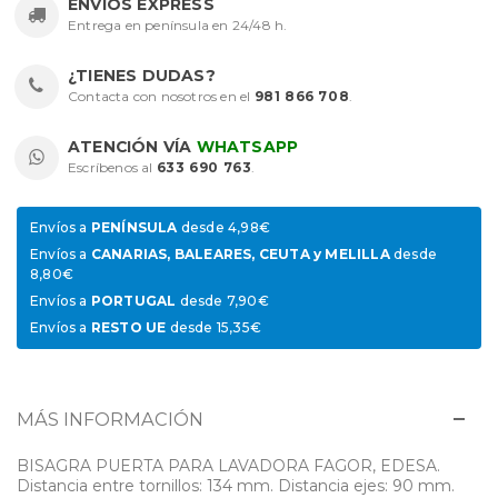
ENVÍOS EXPRESS
Entrega en península en 24/48 h.
¿TIENES DUDAS?
Contacta con nosotros en el
981 866 708
.
ATENCIÓN VÍA
WHATSAPP
Escríbenos al
633 690 763
.
Envíos a
PENÍNSULA
desde 4,98€
Envíos a
CANARIAS, BALEARES, CEUTA y MELILLA
desde
8,80€
Envíos a
PORTUGAL
desde 7,90€
Envíos a
RESTO UE
desde 15,35€
MÁS INFORMACIÓN
BISAGRA PUERTA PARA LAVADORA FAGOR, EDESA.
Distancia entre tornillos: 134 mm. Distancia ejes: 90 mm.