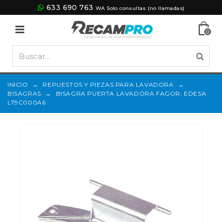
633 690 763
WA Solo consultas (no llamadas)
0
INICIO
→
REPUESTOS Y PIEZAS PARA LAVADORA
→
BISAGRAS
→
BISAGRA PUERTA LAVADORA FAGOR, EDESA
L79C000A6