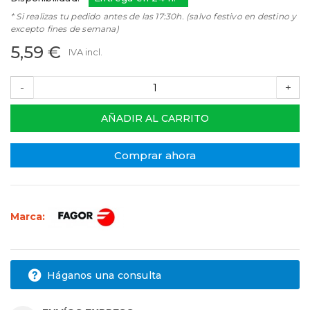
* Si realizas tu pedido antes de las 17:30h. (salvo festivo en destino y
excepto fines de semana)
5,59 €
IVA incl.
-
+
AÑADIR AL CARRITO
Comprar ahora
Marca:
Háganos una consulta